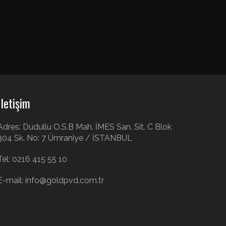
İletişim
Adres: Dudullu O.S.B Mah. İMES San. Sit. C Blok
304 Sk. No: 7 Ümraniye / İSTANBUL
Tel:
0216 415 55 10
E-mail:
info@goldpvd.com.tr